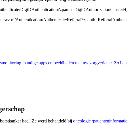
/Authenticate/DigiDAuthentication?zpauth=DigiDAuthorizationClusterH
ijn.cwz.nl/Authentication/Authenticate/Referral?zpauth=ReferralAuthe
ismonitoring, handige apps en beeldbellen met uw zorgverlener. Zo ben
ngerschap
k borstkanker had.' Ze werd behandeld bij
oncologie
/patienteninformati
.