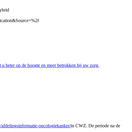
ybrid
ntication&Source=%2f
t u beter op de hoogte en meer betrokken bij uw zorg.
e/afdelingsinformatie-oncologiekanker/
in CWZ. De periode na de