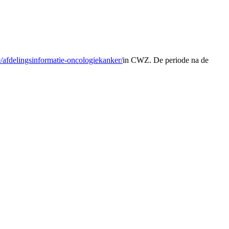
e/afdelingsinformatie-oncologiekanker/
in CWZ. De periode na de