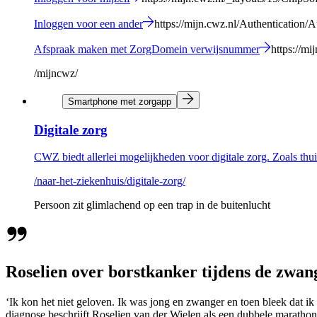
Inloggen voor een ander
https://mijn.cwz.nl/Authentication
Afspraak maken met ZorgDomein verwijsnummer
https://m
/mijncwz/
Smartphone met zorgapp
Digitale zorg
CWZ biedt allerlei mogelijkheden voor digitale zorg. Zoals thu
/naar-het-ziekenhuis/digitale-zorg/
Persoon zit glimlachend op een trap in de buitenlucht
Roselien over borstkanker tijdens de zwa
‘Ik kon het niet geloven. Ik was jong en zwanger en toen bleek dat i
diagnose beschrijft Roselien van der Wielen als een dubbele marathon