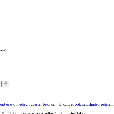
hulp
nt er uw medisch dossier bekijken. U kunt er ook zelf dingen regele
Soft/DigiDLoginPage.aspx?zpauth=DigiDClusterHybrid