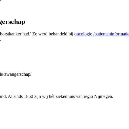
ngerschap
k borstkanker had.' Ze werd behandeld bij
oncologie
/patienteninformati
.
-de-zwangerschap/
nd. Al sinds 1850 zijn wij hét ziekenhuis van regio Nijmegen.