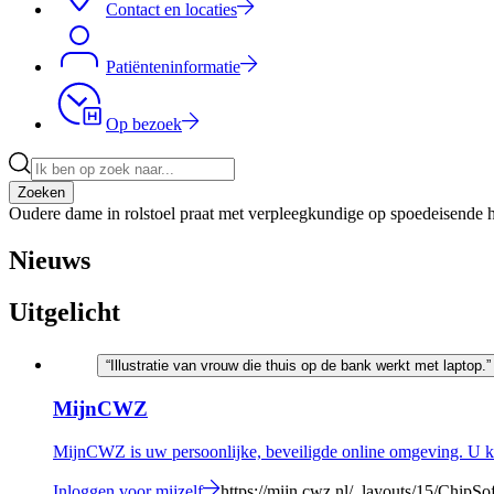
Contact en locaties
Patiënteninformatie
Op bezoek
Zoeken
Oudere dame in rolstoel praat met verpleegkundige op spoedeisende 
Nieuws
Uitgelicht
“Illustratie van vrouw die thuis op de bank werkt met laptop.”
MijnCWZ
MijnCWZ is uw persoonlijke, beveiligde online omgeving. U ku
Inloggen voor mijzelf
https://mijn.cwz.nl/_layouts/15/Chip