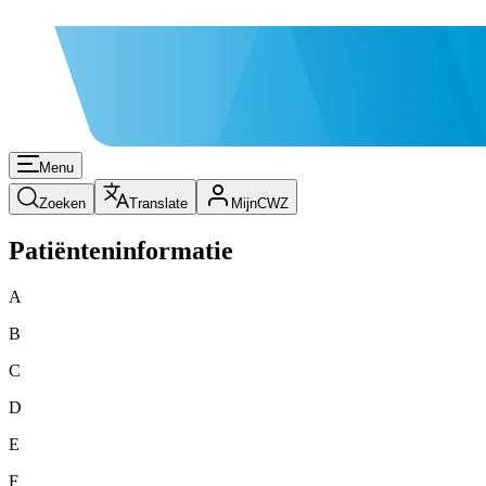
Menu
Zoeken
Translate
MijnCWZ
Patiënteninformatie
A
B
C
D
E
F