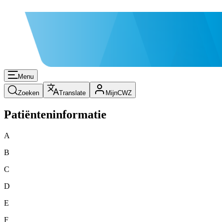
Menu
Zoeken
Translate
MijnCWZ
Patiënteninformatie
A
B
C
D
E
F